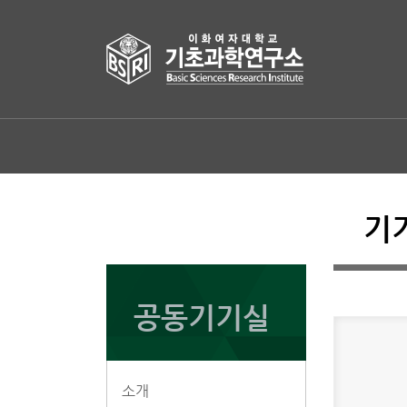
기
공동기기실
소개