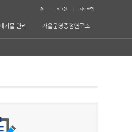
홈
로그인
사이트맵
폐기물 관리
자율운영중점연구소