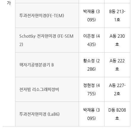
가
박재용 (3
B동 213-
투과전자현미경(FE-TEM)
095)
1호
Schottky 전자현미경 (FE-SEM
이은정 (4
A동 230
2)
435)
호
황소정 (2
A동 222
핵자기공명분광기 B
286)
호
정현정 (4
A동 227-
전자빔 리소그래피장비
755)
2호
박재용 (3
D동 B208
투과전자현미경 (LaB6)
095)
호