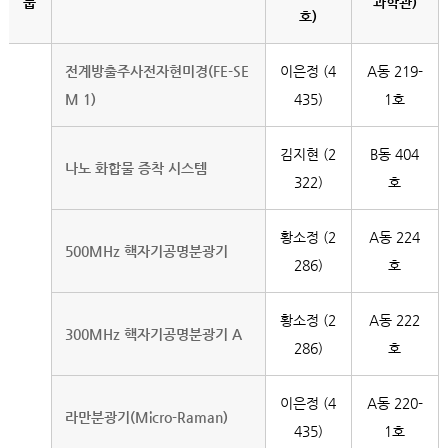
룹
과학관)
호)
전계방출주사전자현미경(FE-SE
이은정 (4
A동 219-
M 1)
435)
1호
김지현 (2
B동 404
나노 화합물 증착 시스템
322)
호
황소정 (2
A동 224
500MHz 핵자기공명분광기
286)
호
황소정 (2
A동 222
300MHz 핵자기공명분광기 A
286)
호
이은정 (4
A동 220-
라만분광기(Micro-Raman)
435)
1호