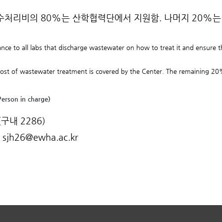
수처리비의 80%는 산학협력단에서 지원함. 나머지 20%는
nce to all labs that discharge wastewater on how to treat it and ensure tha
ost of wastewater treatment is covered by the Center. The remaining 20%
Person in charge)
구내 2286)
 : sjh26@ewha.ac.kr