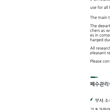
use for al
The main t
The depart
chers as w
es in comp
harged dur
All resear
pleasant r
Please cont
폐수관리
부서 소
기초과학