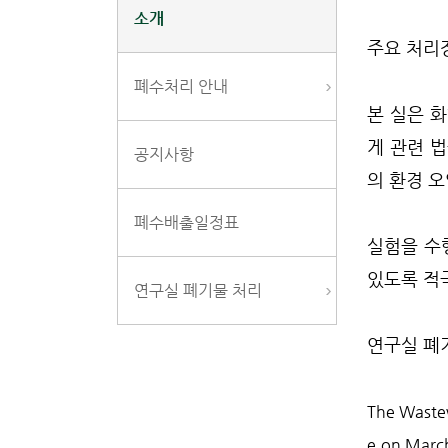
소개
주요 처리
폐수처리 안내
본 실은 
게 관련 
공지사항
의 환경 
폐수배출일정표
실험을 수
있도록 적
연구실 폐기물 처리
연구실 폐
The Wastew
e on March