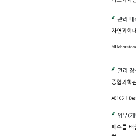
관리 대
자연과학대
All laborator
관리 장
종합과학관
AB105-1 Desi
업무(개
폐수를 배출