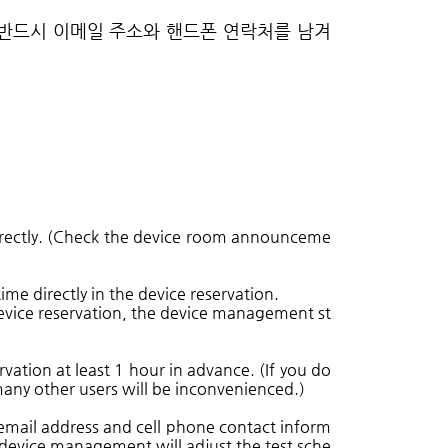
 반드시 이메일 주소와 핸드폰 연락처를 남겨
 directly. (Check the device room announceme
ime directly in the device reservation.
 device reservation, the device management st
vation at least 1 hour in advance. (If you do
 many other users will be inconvenienced.)
r email address and cell phone contact inform
f device management will adjust the test sche