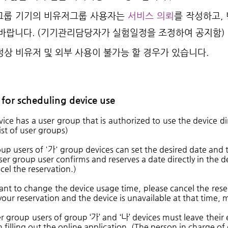
 그룹 기기의 비유저그룹 사용자는
서비스 의뢰
를 작성하고,
바랍니다. (기기관리담당자가 실험일정을 조정하여 공지함)
상 비유저 및 외부 사용이 불가능 할 경우가 있습니다.
 for scheduling device use
vice has a user group that is authorized to use the device
list of user groups)
up users of '
가
' group devices can set the desired date and t
user group user confirms and reserves a date directly in the
ncel the reservation.)
want to change the device usage time, please cancel the reser
 your reservation and the device is unavailable at that time,
r group users of group ‘
가
’ and ‘
나
’ devices must leave thei
 filling out the online application. (The person in charge o