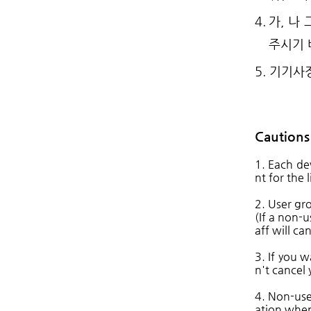
4.
가, 나
주시기 
5.
기기사정
Cautions
1. Each de
nt for the 
2. User gro
(If a non-
aff will ca
3. If you 
n't cancel
4. Non-use
ation when