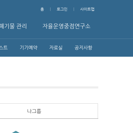
홈
로그인
사이트맵
폐기물 관리
자율운영중점연구소
스트
기기예약
자료실
공지사항
나그룹