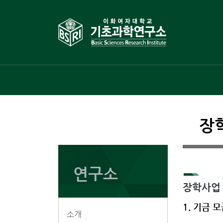
장
연구소
장학사업
1. 기금 
소개