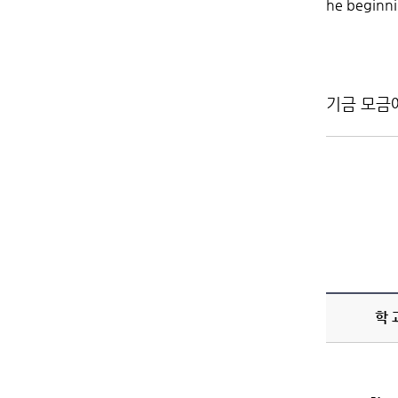
he beginni
기금 모금
학 