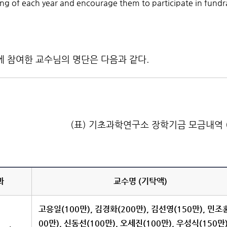
ng of each year and encourage them to participate in fundra
에 참여한 교수님의 명단은 다음과 같다.
(표) 기초과학연구소 장학기금 모금내역 (
(단위:
과
교수명 (기탁액)
고응일(100만), 김경화(200만), 김선영(150만), 민조
00만), 신동선(100만), 오세진(100만), 우성식(150만)