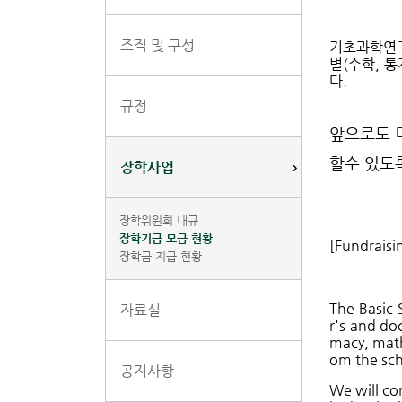
조직 및 구성
기초과학연
별(수학, 통
다
.
규정
앞으로도 
할수 있도
장학사업
장학위원회 내규
장학기금 모금 현황
[Fundrais
장학금 지급 현황
The Basic 
자료실
r's and do
macy, math
om the sch
공지사항
We will co