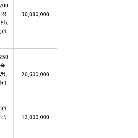
200
 이상
30,080,000
만),
림(1
250
남숙
만),
20,600,000
자(1
희(1
 이종
12,000,000