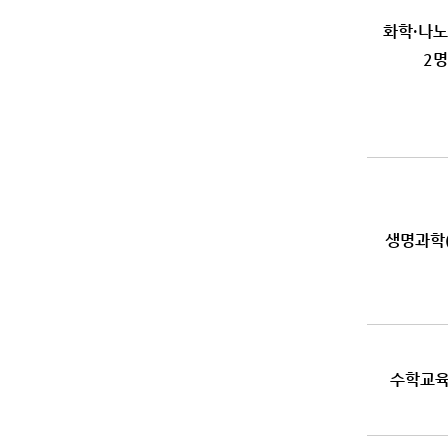
화학·나노
2명
생명과학(
수학교육