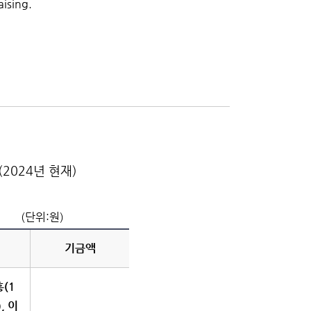
ising.
2024년 현재)
원)
기금액
홍(1
, 이