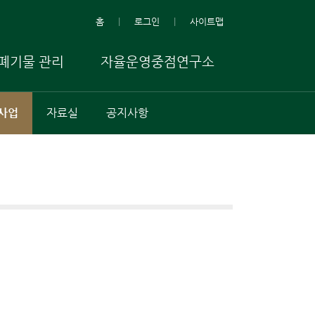
홈
로그인
사이트맵
폐기물 관리
자율운영중점연구소
사업
자료실
공지사항